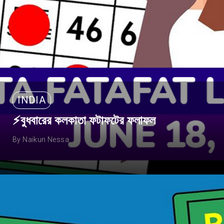
INDIA
⚡বুধবারের কলকাতা ফটাফটের ফলাফল
By Naikun Nessa