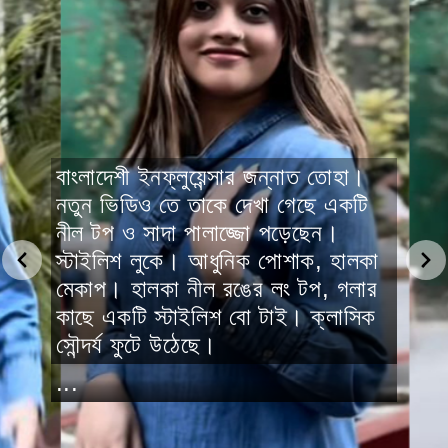
বাংলাদেশী ইনফ্লুয়েন্সার জন্নাত তোহা।
নতুন ভিডিও তে তাকে দেখা গেছে একটি
নীল টপ ও সাদা পালাজ্জো পড়েছেন।
স্টাইলিশ লুকে। আধুনিক পোশাক, হালকা
মেকাপ। হালকা নীল রঙের লং টপ, গলার
কাছে একটি স্টাইলিশ বো টাই। ক্লাসিক
সৌন্দর্য ফুটে উঠেছে।
...