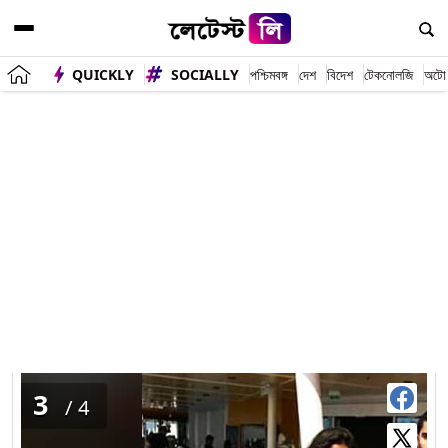
QUICKLY
SOCIALLY
পশ্চিমবঙ্গ
দেশ
বিদেশ
টেকনোলজি
অটো
বলিউডের সন্তানদের নিয়ে সব সময় চর্চা চলতে থাকে তাদের মধ্যে
অন্যতম হল শাহরুখ খানের কন্যা সুহানা। (Photo Credits :
Instagram)
3
/4