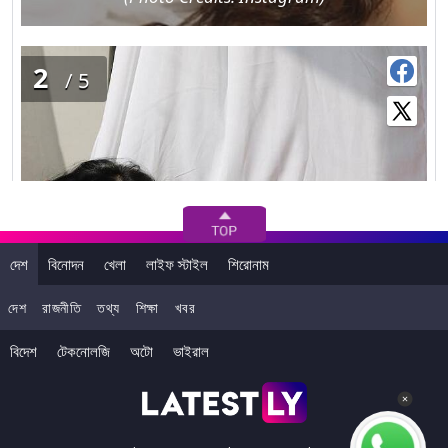
2
/5
দেশ
বিনোদন
খেলা
লাইফ স্টাইল
শিরোনাম
দেশ
রাজনীতি
তথ্য
শিক্ষা
খবর
বিদেশ
টেকনোলজি
অটো
ভাইরাল
গত বছর অক্ষয় কুমারের সঙ্গে 'গোল্ড' ছবিতে বড় পর্দায় অভিষেক হয় বাঙালী