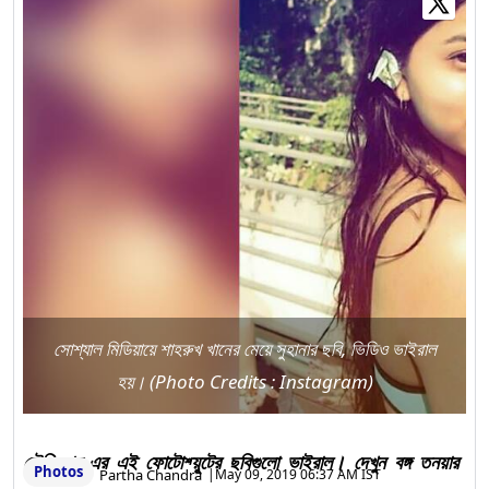
সোশ্যাল মিডিয়ায়ে শাহরুখ খানের মেয়ে সুহানার ছবি, ভিডিও ভাইরাল
হয়। (Photo Credits : Instagram)
মৌনি রায়-এর এই ফোটোশ্য়ুটের ছবিগুলো ভাইরাল। দেখুন বঙ্গ তনয়ার
Photos
Partha Chandra
|
May 09, 2019 06:37 AM IST